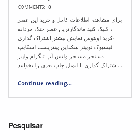
COMMENTS:
0
برای مشاهده اطلاعات کامل و خرید این عطر
، کلیک کنید ماندگارترین عطر خنک مردانه
-کرید اونتوس نمایش بیشتر اشتراک گذاری
فیسبوک توییتر لینکداین پینتریست اسکایپ
مسنجر مسنجر واتس آپ تلگرام وایبر
اشتراک گذاری با ایمیل چاپ بعدی را بخوانید…
“The best Side of عطر مردانه”
Continue reading
…
Pesquisar