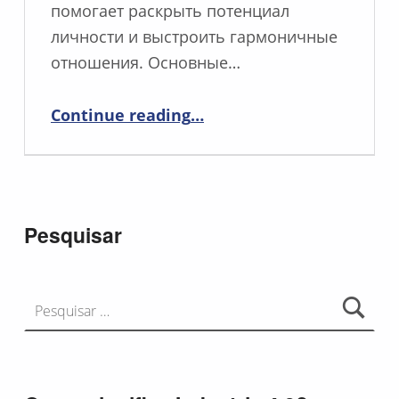
помогает раскрыть потенциал
личности и выстроить гармоничные
отношения. Основные…
“Дизайн человека.. Расчет бодиграфа с расшифровкой. Расчет рейв карты дизайн человека.”
Continue reading
…
Pesquisar
Pesquisar por: