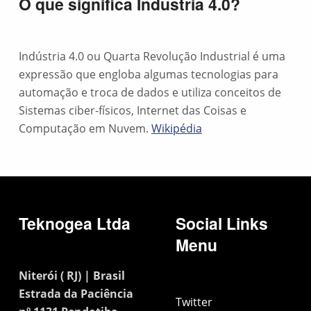
O que significa Industria 4.0?
Indústria 4.0 ou Quarta Revolução Industrial é uma
expressão que engloba algumas tecnologias para
automação e troca de dados e utiliza conceitos de
Sistemas ciber-físicos, Internet das Coisas e
Computação em Nuvem.
Wikipédia
Teknogea Ltda
Social Links
Menu
Niterói ( RJ) | Brasil
Estrada da Paciência
Twitter