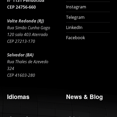
nº 1131 Pendotiba
Instagram
CEP 24756-660
Telegram
Volta Redonda (RJ)
LinkedIn
Rua Simão Cunha Gago
120 sala 403 Aterrado
Facebook
CEP 27213-170
Salvador (BA)
Rua Thales de Azevedo
324
CEP 41603-280
Idiomas
News & Blog
Idiomas
News & Blog